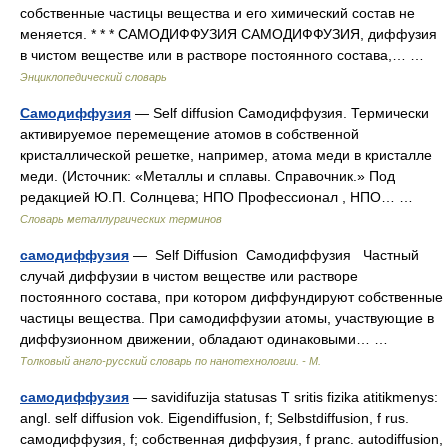
собственные частицы вещества и его химический состав не
меняется. * * * САМОДИФФУЗИЯ САМОДИФФУЗИЯ, диффузия
в чистом веществе или в растворе постоянного состава,… …
Энциклопедический словарь
Самодиффузия
— Self diffusion Самодиффузия. Термически
активируемое перемещение атомов в собственной
кристаллической решетке, например, атома меди в кристалле
меди. (Источник: «Металлы и сплавы. Справочник.» Под
редакцией Ю.П. Солнцева; НПО Профессионал , НПО… …
Словарь металлургических терминов
самодиффузия
— Self Diffusion Самодиффузия Частный
случай диффузии в чистом веществе или растворе
постоянного состава, при котором диффундируют собственные
частицы вещества. При самодиффузии атомы, участвующие в
диффузионном движении, обладают одинаковыми… …
Толковый англо-русский словарь по нанотехнологии. - М.
самодиффузия
— savidifuzija statusas T sritis fizika atitikmenys:
angl. self diffusion vok. Eigendiffusion, f; Selbstdiffusion, f rus.
самодиффузия, f; собственная диффузия, f pranc. autodiffusion,